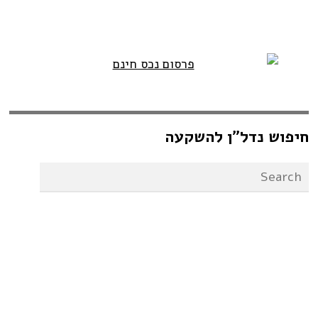
חיפוש נדל”ן להשקעה
מדריך נדל”ן להשקעה
מגרש בפלורידה 6800 $
מגרש לבניית 14 בתים