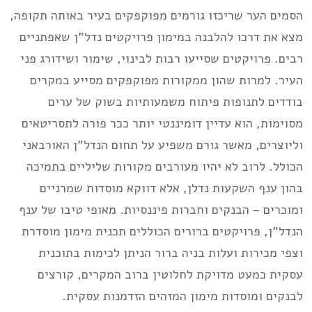
הסמים הער שריכזו גורמים מפוקפקים בעיר באותה תקופה,
מצא את דרכו להלבנה במימון פרויקטים נדל”ן שאפתניים
רבים. פרויקטים שסייעו רבות לבינוי, שימור ושידורג פני
העיר. למרות שהון ממקורות מפוקפקים מסייע במקרים
בודדים לתנופות פיתוח משמעותיות בשוק של ערים
מסוימות, הוא עדיין דומיננטי יותר ככר פורה לתסריטאים
וליוצרים, מאשר גורם משפיע על תחום הנדל”ן האורבאני
הכולל. לרוב לא יהיו מעורבים מקורות שליליים בתמיכה
בהון ענף השקעות נדלן, אלא דווקא מוסדות שמרניים
ומוכרים – הבנקים וחברות פיננסיות. מאופי טיבו של ענף
הנדל”ן, פרויקטים ברורים הכוללים תכנית מימון מוסדרת
וצפי מכירות ועלות בניה ברור הניתן לכימות בתוכנית
עסקית כמעט מדויקת לחלוטין ברוב המקרים, קורצים
לבנקים ומוסדות מימון המזהים הזדמנות עסקית.